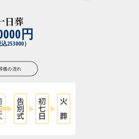
一日葬
0000円
込253000）
葬儀の流れ