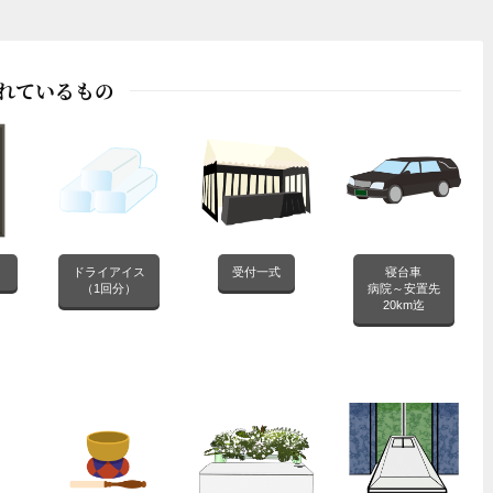
れているもの
）
ドライアイス
受付一式
寝台車
（1回分）
病院～安置先
20km迄