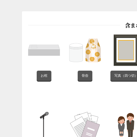
含ま
お棺
骨壺
写真（四つ切