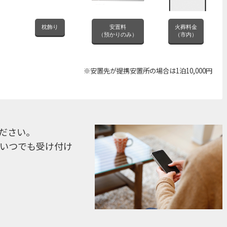
枕飾り
安置料
火葬料金
（預かりのみ）
（市内）
※安置先が提携安置所の場合は1泊10,000円
ださい。
間いつでも受け付け